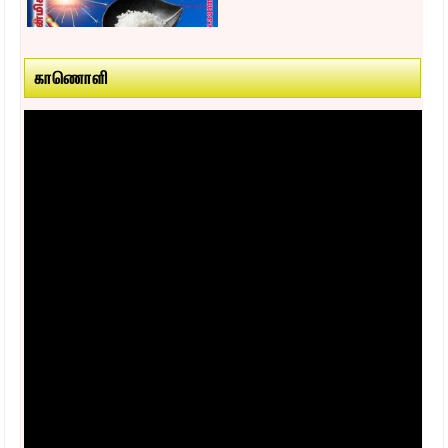
காணொளி