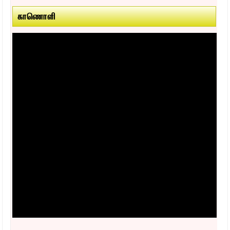
காணொளி