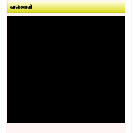
காணொளி