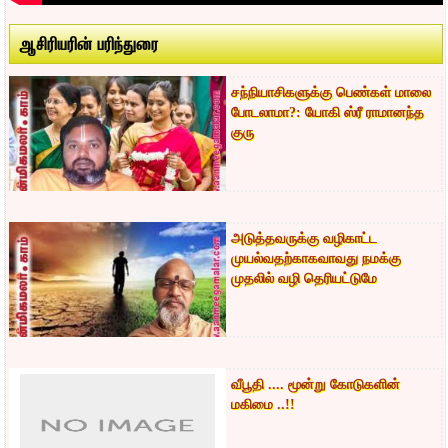
ஆசிரியரின் பரிந்துரை
சந்நியாசிகளுக்கு பெண்கள் மாலை
போடலாமா?: யோகி ஸ்ரீ ராமானந்த
குரு
அடுத்தவருக்கு வழிகாட்ட
முயல்வதற்காகவாவது நமக்கு
முதலில் வழி தெரியட்டுமே
வீபூதி .... மூன்று கோடுகளின்
மகிமை ..!!